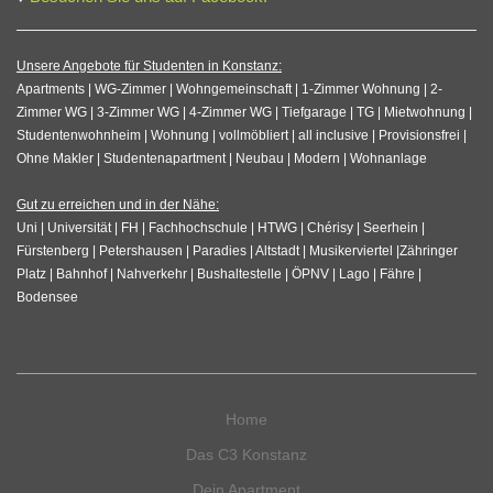
Unsere Angebote für Studenten in Konstanz:
Apartments | WG-Zimmer | Wohngemeinschaft | 1-Zimmer Wohnung | 2-
Zimmer WG | 3-Zimmer WG | 4-Zimmer WG | Tiefgarage | TG | Mietwohnung |
Studentenwohnheim | Wohnung | vollmöbliert | all inclusive | Provisionsfrei |
Ohne Makler | Studentenapartment | Neubau | Modern | Wohnanlage
Gut zu erreichen und in der Nähe:
Uni | Universität | FH | Fachhochschule | HTWG | Chérisy | Seerhein |
Fürstenberg | Petershausen | Paradies | Altstadt | Musikerviertel |Zähringer
Platz | Bahnhof | Nahverkehr | Bushaltestelle | ÖPNV | Lago | Fähre |
Bodensee
Home
Das C3 Konstanz
Dein Apartment