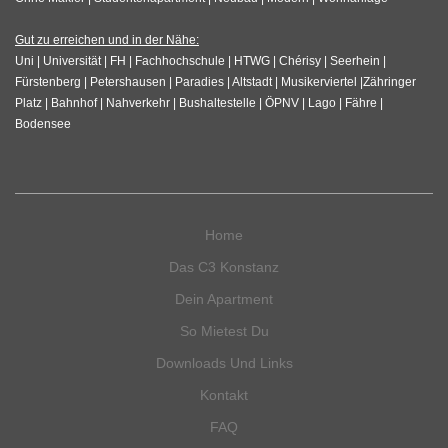
Gut zu erreichen und in der Nähe:
Uni | Universität | FH | Fachhochschule | HTWG | Chérisy | Seerhein |
Fürstenberg | Petershausen | Paradies | Altstadt | Musikerviertel |Zähringer
Platz | Bahnhof | Nahverkehr | Bushaltestelle | ÖPNV | Lago | Fähre |
Bodensee
Home
Das C3 Konstanz
Dein Apartment
So Mietest Du
Downloads Und Links
Kontakt
FAQ